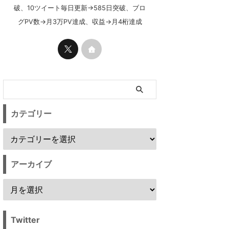
破、10ツイート毎日更新→585日突破、ブロ
グPV数→月3万PV達成、収益→月4桁達成
カテゴリー
アーカイブ
Twitter