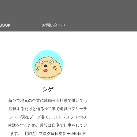
BOOK
お問い合わせ
シゲ
新卒で地元の企業に就職→会社員で働いても
疲弊するだけと悟る→11年で退職→フリーラ
ンス→現在ブログ書く。 ストレスフリーの
生活をするため、普段は自宅で仕事をしてい
ます。 【実績】ブログ毎日更新→640日突