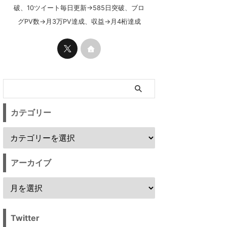
破、10ツイート毎日更新→585日突破、ブロ
グPV数→月3万PV達成、収益→月4桁達成
カテゴリー
アーカイブ
Twitter