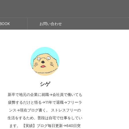
BOOK
お問い合わせ
シゲ
新卒で地元の企業に就職→会社員で働いても
疲弊するだけと悟る→11年で退職→フリーラ
ンス→現在ブログ書く。 ストレスフリーの
生活をするため、普段は自宅で仕事をしてい
ます。 【実績】ブログ毎日更新→640日突