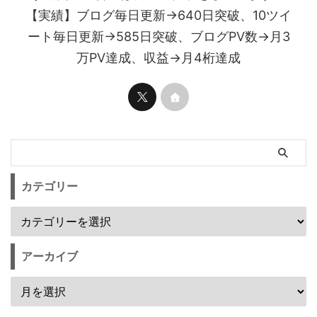
【実績】ブログ毎日更新→640日突破、10ツイ
ート毎日更新→585日突破、ブログPV数→月3
万PV達成、収益→月4桁達成
カテゴリー
アーカイブ