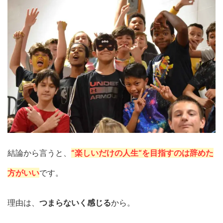
結論から言うと、
“楽しいだけの人生“を目指すのは辞めた
方がいい
です。
理由は、
つまらないく感じる
から。