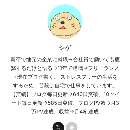
シゲ
新卒で地元の企業に就職→会社員で働いても疲
弊するだけと悟る→11年で退職→フリーランス
→現在ブログ書く。 ストレスフリーの生活を
するため、普段は自宅で仕事をしています。
【実績】ブログ毎日更新→640日突破、10ツイ
ート毎日更新→585日突破、ブログPV数→月3
万PV達成、収益→月4桁達成