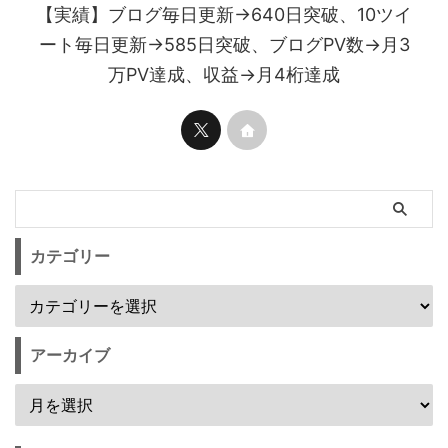
【実績】ブログ毎日更新→640日突破、10ツイ
ート毎日更新→585日突破、ブログPV数→月3
万PV達成、収益→月4桁達成
カテゴリー
アーカイブ