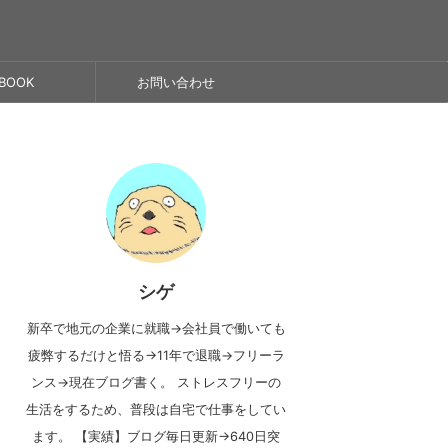
BOOK
お問い合わせ
シゲ
新卒で地元の企業に就職→会社員で働いても
疲弊するだけと悟る→11年で退職→フリーラ
ンス→現在ブログ書く。 ストレスフリーの
生活をするため、普段は自宅で仕事をしてい
ます。 【実績】ブログ毎日更新→640日突