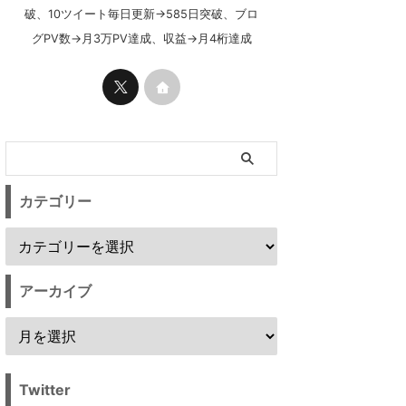
破、10ツイート毎日更新→585日突破、ブロ
グPV数→月3万PV達成、収益→月4桁達成
カテゴリー
アーカイブ
Twitter