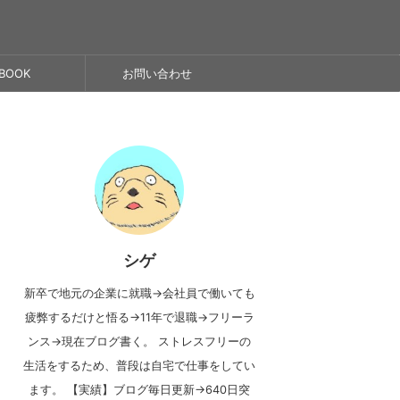
BOOK
お問い合わせ
シゲ
新卒で地元の企業に就職→会社員で働いても
疲弊するだけと悟る→11年で退職→フリーラ
ンス→現在ブログ書く。 ストレスフリーの
生活をするため、普段は自宅で仕事をしてい
ます。 【実績】ブログ毎日更新→640日突