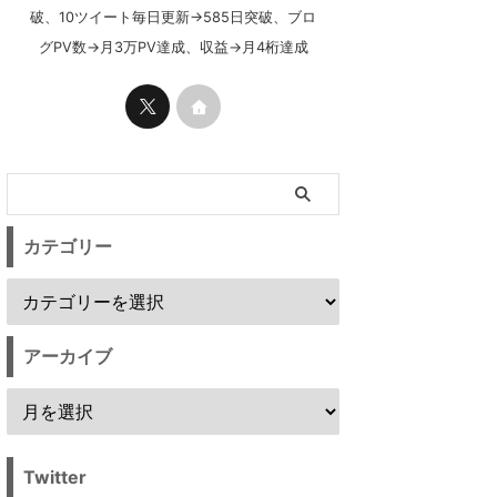
破、10ツイート毎日更新→585日突破、ブロ
グPV数→月3万PV達成、収益→月4桁達成
カテゴリー
アーカイブ
Twitter