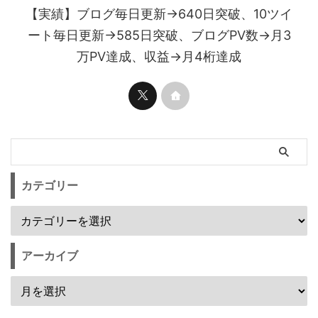
【実績】ブログ毎日更新→640日突破、10ツイ
ート毎日更新→585日突破、ブログPV数→月3
万PV達成、収益→月4桁達成
カテゴリー
アーカイブ