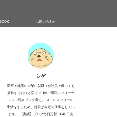
BOOK
お問い合わせ
シゲ
新卒で地元の企業に就職→会社員で働いても
疲弊するだけと悟る→11年で退職→フリーラ
ンス→現在ブログ書く。 ストレスフリーの
生活をするため、普段は自宅で仕事をしてい
ます。 【実績】ブログ毎日更新→640日突