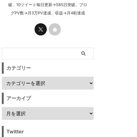
破、10ツイート毎日更新→585日突破、ブロ
グPV数→月3万PV達成、収益→月4桁達成
カテゴリー
アーカイブ
Twitter