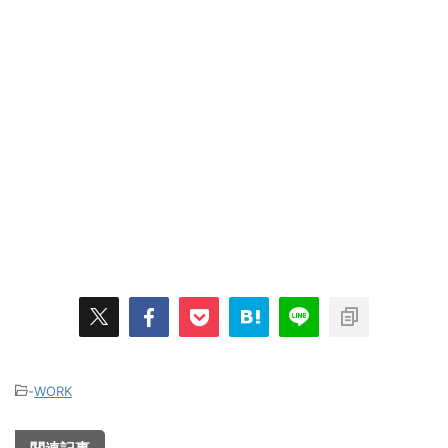
-
WORK