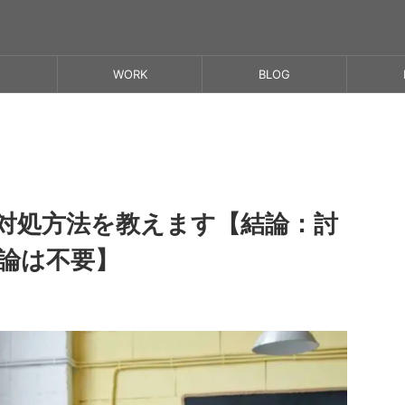
WORK
BLOG
対処方法を教えます【結論：討
論は不要】