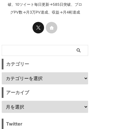
破、10ツイート毎日更新→585日突破、ブロ
グPV数→月3万PV達成、収益→月4桁達成
カテゴリー
アーカイブ
Twitter