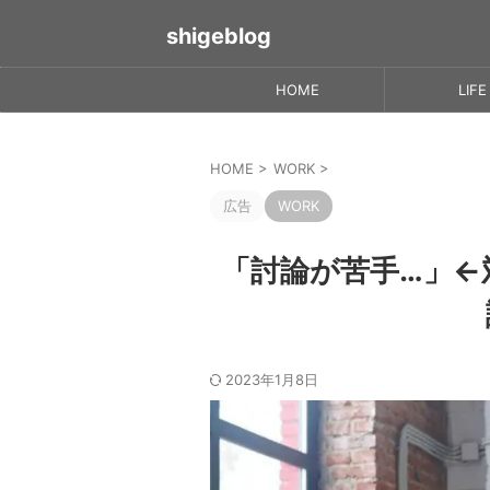
shigeblog
HOME
LIFE
HOME
>
WORK
>
広告
WORK
「討論が苦手…」←
2023年1月8日