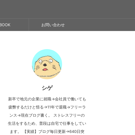
BOOK
お問い合わせ
シゲ
新卒で地元の企業に就職→会社員で働いても
疲弊するだけと悟る→11年で退職→フリーラ
ンス→現在ブログ書く。 ストレスフリーの
生活をするため、普段は自宅で仕事をしてい
ます。 【実績】ブログ毎日更新→640日突