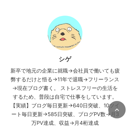
シゲ
新卒で地元の企業に就職→会社員で働いても疲
弊するだけと悟る→11年で退職→フリーランス
→現在ブログ書く。 ストレスフリーの生活を
するため、普段は自宅で仕事をしています。
【実績】ブログ毎日更新→640日突破、10ツイ
ート毎日更新→585日突破、ブログPV数→月3
万PV達成、収益→月4桁達成