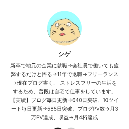
シゲ
新卒で地元の企業に就職→会社員で働いても疲
弊するだけと悟る→11年で退職→フリーランス
→現在ブログ書く。 ストレスフリーの生活を
するため、普段は自宅で仕事をしています。
【実績】ブログ毎日更新→640日突破、10ツイ
ート毎日更新→585日突破、ブログPV数→月3
万PV達成、収益→月4桁達成