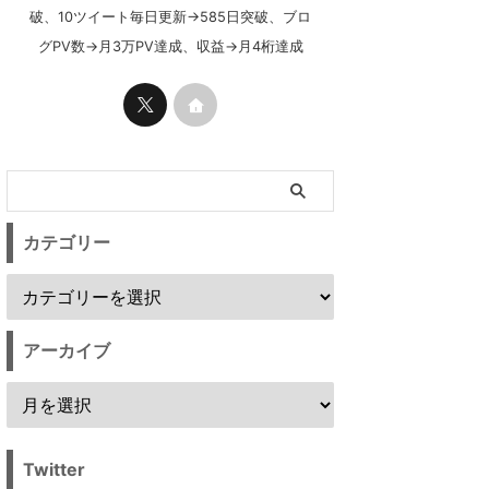
破、10ツイート毎日更新→585日突破、ブロ
グPV数→月3万PV達成、収益→月4桁達成
カテゴリー
アーカイブ
Twitter