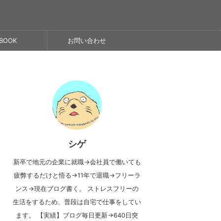
BOOK
お問い合わせ
シゲ
新卒で地元の企業に就職→会社員で働いても
疲弊するだけと悟る→11年で退職→フリーラ
ンス→現在ブログ書く。 ストレスフリーの
生活をするため、普段は自宅で仕事をしてい
ます。 【実績】ブログ毎日更新→640日突