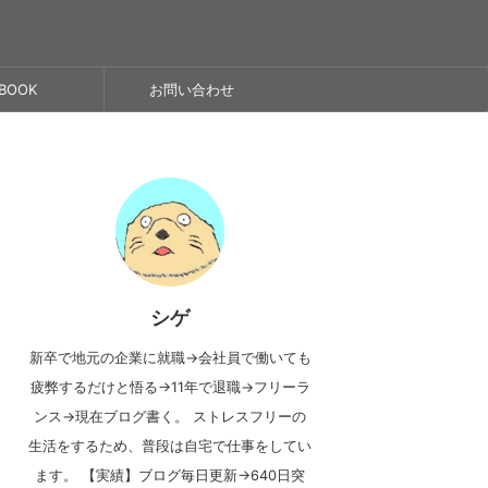
BOOK
お問い合わせ
シゲ
新卒で地元の企業に就職→会社員で働いても
疲弊するだけと悟る→11年で退職→フリーラ
ンス→現在ブログ書く。 ストレスフリーの
生活をするため、普段は自宅で仕事をしてい
ます。 【実績】ブログ毎日更新→640日突