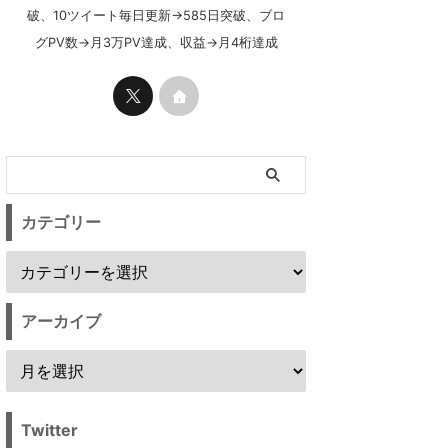
破、10ツイート毎日更新→585日突破、ブロ
グPV数→月3万PV達成、収益→月4桁達成
カテゴリー
アーカイブ
Twitter