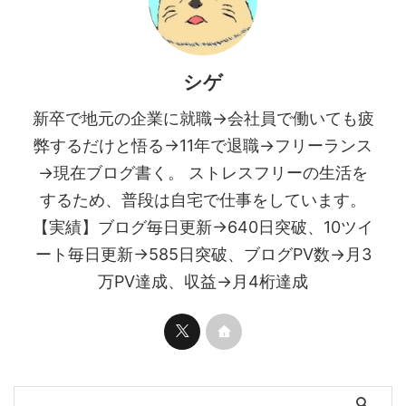
シゲ
新卒で地元の企業に就職→会社員で働いても疲
弊するだけと悟る→11年で退職→フリーランス
→現在ブログ書く。 ストレスフリーの生活を
するため、普段は自宅で仕事をしています。
【実績】ブログ毎日更新→640日突破、10ツイ
ート毎日更新→585日突破、ブログPV数→月3
万PV達成、収益→月4桁達成