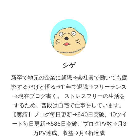
シゲ
新卒で地元の企業に就職→会社員で働いても疲
弊するだけと悟る→11年で退職→フリーランス
→現在ブログ書く。 ストレスフリーの生活を
するため、普段は自宅で仕事をしています。
【実績】ブログ毎日更新→640日突破、10ツイ
ート毎日更新→585日突破、ブログPV数→月3
万PV達成、収益→月4桁達成