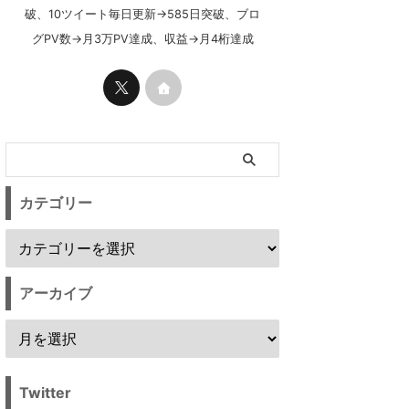
破、10ツイート毎日更新→585日突破、ブロ
グPV数→月3万PV達成、収益→月4桁達成
カテゴリー
アーカイブ
Twitter