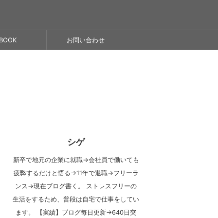
BOOK
お問い合わせ
シゲ
新卒で地元の企業に就職→会社員で働いても
疲弊するだけと悟る→11年で退職→フリーラ
ンス→現在ブログ書く。 ストレスフリーの
生活をするため、普段は自宅で仕事をしてい
ます。 【実績】ブログ毎日更新→640日突