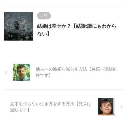
LIFE
結婚は幸せか？【結論:誰にもわから
ない】
他人への嫉妬を減らす方法【嫉妬＝現状維
持です】
見栄を張らない生き方をする方法【見栄は
無駄です】