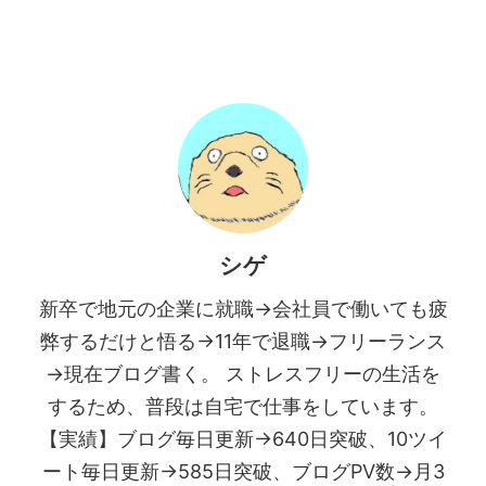
シゲ
新卒で地元の企業に就職→会社員で働いても疲
弊するだけと悟る→11年で退職→フリーランス
→現在ブログ書く。 ストレスフリーの生活を
するため、普段は自宅で仕事をしています。
【実績】ブログ毎日更新→640日突破、10ツイ
ート毎日更新→585日突破、ブログPV数→月3