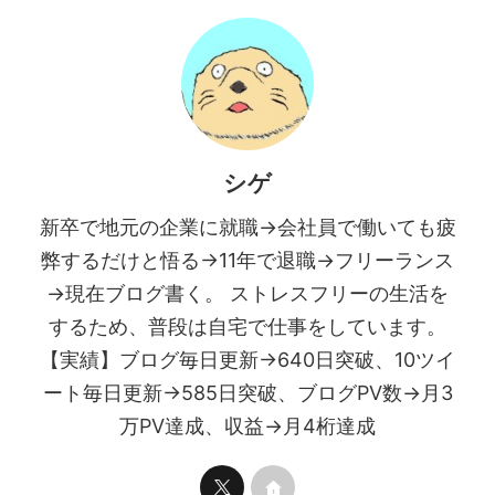
シゲ
新卒で地元の企業に就職→会社員で働いても疲
弊するだけと悟る→11年で退職→フリーランス
→現在ブログ書く。 ストレスフリーの生活を
するため、普段は自宅で仕事をしています。
【実績】ブログ毎日更新→640日突破、10ツイ
ート毎日更新→585日突破、ブログPV数→月3
万PV達成、収益→月4桁達成