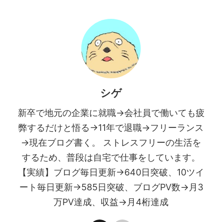
シゲ
新卒で地元の企業に就職→会社員で働いても疲
弊するだけと悟る→11年で退職→フリーランス
→現在ブログ書く。 ストレスフリーの生活を
するため、普段は自宅で仕事をしています。
【実績】ブログ毎日更新→640日突破、10ツイ
ート毎日更新→585日突破、ブログPV数→月3
万PV達成、収益→月4桁達成