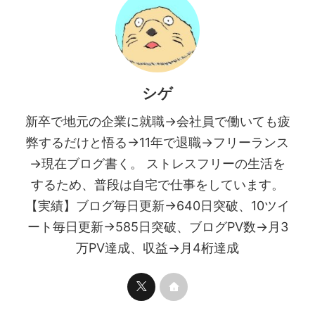
シゲ
新卒で地元の企業に就職→会社員で働いても疲
弊するだけと悟る→11年で退職→フリーランス
→現在ブログ書く。 ストレスフリーの生活を
するため、普段は自宅で仕事をしています。
【実績】ブログ毎日更新→640日突破、10ツイ
ート毎日更新→585日突破、ブログPV数→月3
万PV達成、収益→月4桁達成