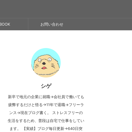
BOOK
お問い合わせ
シゲ
新卒で地元の企業に就職→会社員で働いても
疲弊するだけと悟る→11年で退職→フリーラ
ンス→現在ブログ書く。 ストレスフリーの
生活をするため、普段は自宅で仕事をしてい
ます。 【実績】ブログ毎日更新→640日突