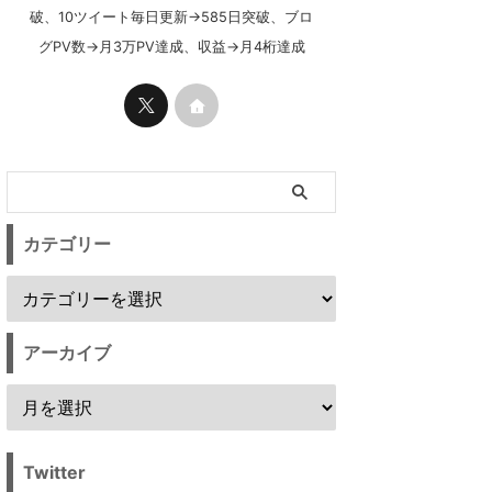
破、10ツイート毎日更新→585日突破、ブロ
グPV数→月3万PV達成、収益→月4桁達成
カテゴリー
アーカイブ
Twitter